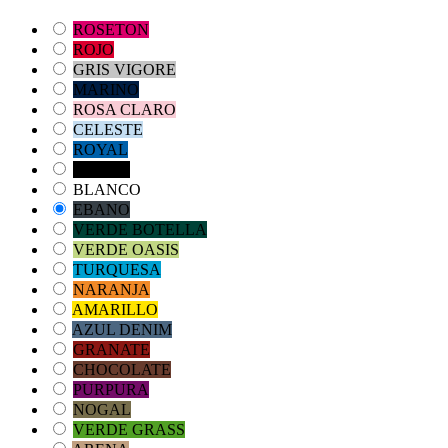
ROSETON
ROJO
GRIS VIGORE
MARINO
ROSA CLARO
CELESTE
ROYAL
NEGRO
BLANCO
EBANO
VERDE BOTELLA
VERDE OASIS
TURQUESA
NARANJA
AMARILLO
AZUL DENIM
GRANATE
CHOCOLATE
PURPURA
NOGAL
VERDE GRASS