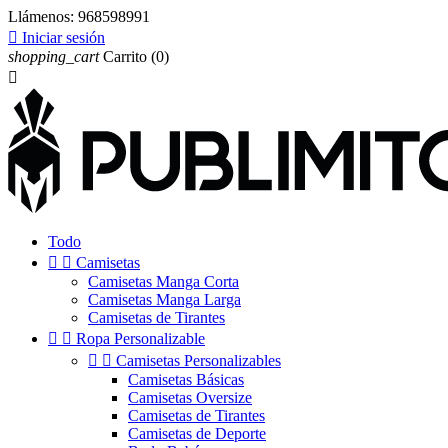
Llámenos:
968598991

Iniciar sesión
shopping_cart
Carrito
(0)

Todo


Camisetas
Camisetas Manga Corta
Camisetas Manga Larga
Camisetas de Tirantes


Ropa Personalizable


Camisetas Personalizables
Camisetas Básicas
Camisetas Oversize
Camisetas de Tirantes
Camisetas de Deporte