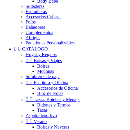
Body Bebé
Sudaderas
Espinilleras
Accesorios Cabeza
Polos
Bañadores
Complementos
Abrigos
Pantalones Personalizables


CATÁLOGO
Hogar y Regalos


Bolsas y Viajes
Bolsas
Mochilas
Sombreros de paja


Escritura y Oficina
Accesorios de Oficina
Bloc de Notas


Tazas, Botellas y Menaje
Bidones y Termos
Tazas
Zapato deportivo


Verano
Bolsas y Neveras