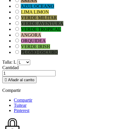
ARENA
AZUL OCEANO
LIMA LIMON
VERDE MILITAR
VERDE AVENTURA
VERDE TROPICAL
ANGORA
ORQUIDEA
VERDE IRISH
PLOMO OSCURO
Talla: L
Cantidad

Añadir al carrito
Compartir
Compartir
Tuitear
Pinterest