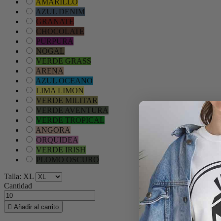
AMARILLO
AZUL DENIM
GRANATE
CHOCOLATE
PURPURA
NOGAL
VERDE GRASS
ARENA
AZUL OCEANO
LIMA LIMON
VERDE MILITAR
VERDE AVENTURA
VERDE TROPICAL
ANGORA
ORQUIDEA
VERDE IRISH
PLOMO OSCURO
Talla: XL
Cantidad

Añadir al carrito