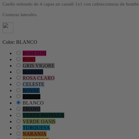
Cuello redondo de 4 capas en canalé 1x1 con cubrecosturas de homb
Costuras laterales.
Color: BLANCO
ROSETON
ROJO
GRIS VIGORE
MARINO
ROSA CLARO
CELESTE
ROYAL
NEGRO
BLANCO
EBANO
VERDE BOTELLA
VERDE OASIS
TURQUESA
NARANJA