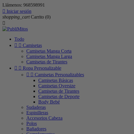
Llámenos:
968598991

Iniciar sesión
shopping_cart
Carrito
(0)

Todo


Camisetas
Camisetas Manga Corta
Camisetas Manga Larga
Camisetas de Tirantes


Ropa Personalizable


Camisetas Personalizables
Camisetas Básicas
Camisetas Oversize
Camisetas de Tirantes
Camisetas de Deporte
Body Bebé
Sudaderas
Espinilleras
Accesorios Cabeza
Polos
Bañadores