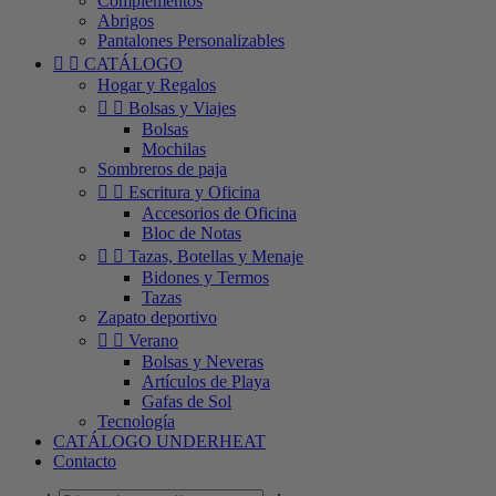
Complementos
Abrigos
Pantalones Personalizables


CATÁLOGO
Hogar y Regalos


Bolsas y Viajes
Bolsas
Mochilas
Sombreros de paja


Escritura y Oficina
Accesorios de Oficina
Bloc de Notas


Tazas, Botellas y Menaje
Bidones y Termos
Tazas
Zapato deportivo


Verano
Bolsas y Neveras
Artículos de Playa
Gafas de Sol
Tecnología
CATÁLOGO UNDERHEAT
Contacto