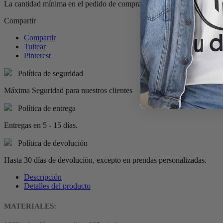
La cantidad mínima en el pedido de compra para el producto es 10.
Compartir
Compartir
Tuitear
Pinterest
Política de seguridad
Máxima Seguridad para nuestros clientes
Política de entrega
Entregas en 5 - 15 días.
Política de devolución
Hasta 30 días de devolución, excepto en prendas personalizadas.
Descripción
Detalles del producto
MATERIALES: