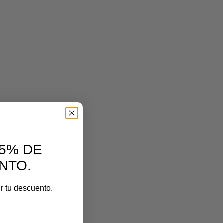
 5% DE
NTO.
ir tu descuento.